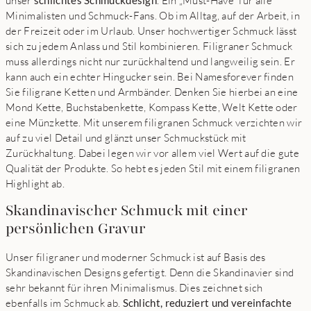
unser
schlichtes Schmuckdesign
. Ein „Must-Have“ für alle
Minimalisten und Schmuck-Fans. Ob im Alltag, auf der Arbeit, in
der Freizeit oder im Urlaub. Unser hochwertiger Schmuck lässt
sich zu jedem Anlass und Stil kombinieren. Filigraner Schmuck
muss allerdings nicht nur zurückhaltend und langweilig sein. Er
kann auch ein echter Hingucker sein. Bei Namesforever finden
Sie filigrane Ketten und Armbänder. Denken Sie hierbei an eine
Mond Kette, Buchstabenkette, Kompass Kette, Welt Kette oder
eine Münzkette. Mit unserem filigranen Schmuck verzichten wir
auf zu viel Detail und glänzt unser Schmuckstück mit
Zurückhaltung. Dabei legen wir vor allem viel Wert auf die gute
Qualität der Produkte. So hebt es jeden Stil mit einem filigranen
Highlight ab.
Skandinavischer Schmuck mit einer
persönlichen Gravur
Unser filigraner und moderner Schmuck ist auf Basis des
Skandinavischen Designs gefertigt. Denn die Skandinavier sind
sehr bekannt für ihren Minimalismus. Dies zeichnet sich
ebenfalls im Schmuck ab.
Schlicht, reduziert und vereinfachte