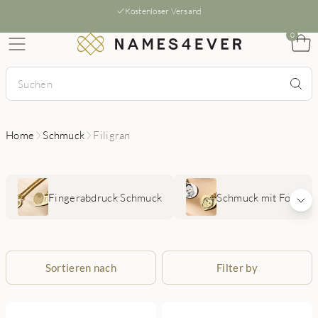
Kostenloser Versand
0
Home
Schmuck
Filigran
Fingerabdruck Schmuck
Schmuck mit Foto
Sortieren nach
Filter by