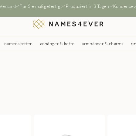
 Versand
Für Sie maßgefertigt
Produziert in 3 Tagen
Kundenbew
namensketten
anhänger & kette
armbänder & charms
ri