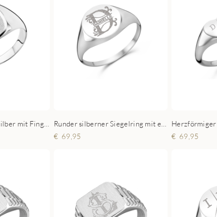
Siegelring Herren Silber mit Fingerabdruck
Runder silberner Siegelring mit einem Initial und Namen
69,95
69,95