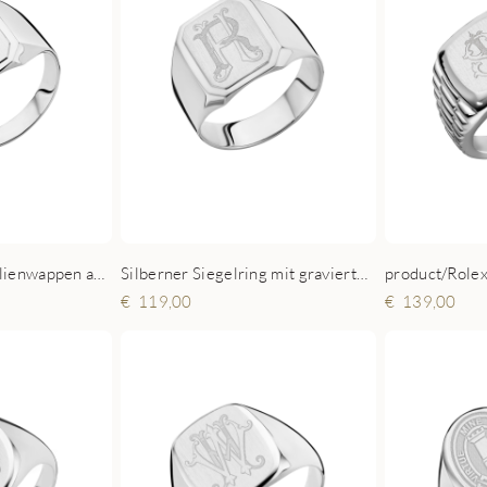
Silberner Siegelring mit graviertem Monogramm - achteckig
Siegelring mit Familienwappen aus Silber
119,00
139,00