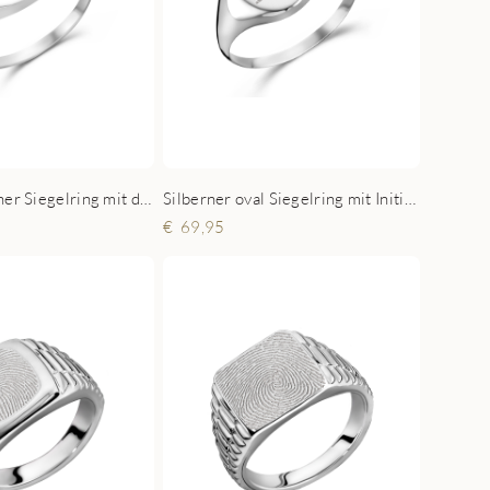
Runder silberner Siegelring mit drei Initialen
Silberner oval Siegelring mit Initial und Name
69,95