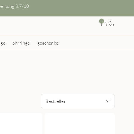
ertung 8.7/10
0
nge
ohrringe
geschenke
Bestseller