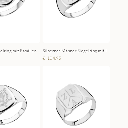
Silberner Männer Siegelring mit Initialen
Silberner Siegelring mit Familienwappen oval für Herren
104,95