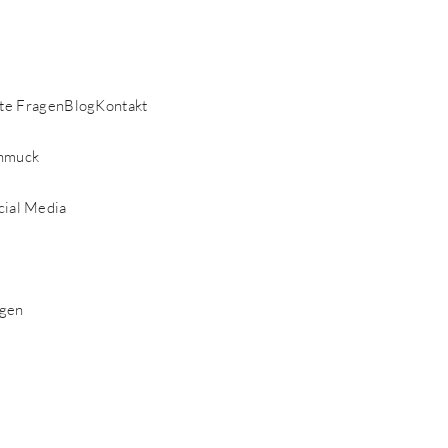
lte Fragen
Blog
Kontakt
chmuck
cial Media
agen