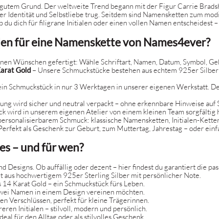
 gutem Grund. Der weltweite Trend begann mit der Figur Carrie Bradsha
ihrer Identität und Selbstliebe trug. Seitdem sind Namensketten zum 
b du dich für filigrane Initialen oder einen vollen Namen entscheidest – e
den für eine Namenskette von Names4ever?
en Wünschen gefertigt: Wähle Schriftart, Namen, Datum, Symbol, Geb
Karat Gold
– Unsere Schmuckstücke bestehen aus echtem 925er Silber 
ein Schmuckstück in nur 3 Werktagen in unserer eigenen Werkstatt. Der
lung wird sicher und neutral verpackt – ohne erkennbare Hinweise a
k wird in unserem eigenen Atelier von einem kleinen Team sorgfältig 
 personalisierbarem Schmuck: klassische Namensketten, Initialen-Kett
rfekt als Geschenk zur Geburt, zum Muttertag, Jahrestag – oder einfac
es – und für wen?
nd Designs. Ob auffällig oder dezent – hier findest du garantiert die p
igt aus hochwertigem 925er Sterling Silber mit persönlicher Note.
s 14 Karat Gold – ein Schmuckstück fürs Leben.
 zwei Namen in einem Design vereinen möchten.
n Verschlüssen, perfekt für kleine Trägerinnen.
en Initialen – stilvoll, modern und persönlich.
deal für den Alltag oder als stilvolles Geschenk.