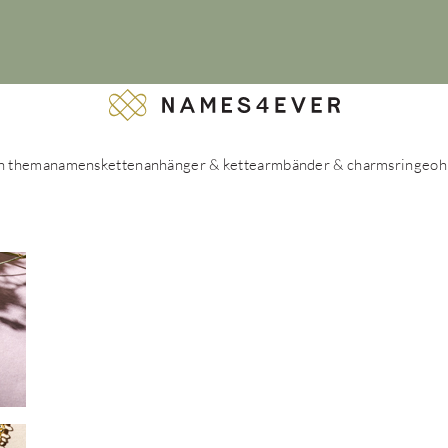
h thema
namensketten
anhänger & kette
armbänder & charms
ringe
oh