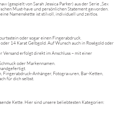
w (gespielt von Sarah Jessica Parker) aus der Serie „Sex
modischen Must-have und persönlichen Statement geworden.
ine Namenskette ist stilvoll, individuell und zeitlos.
urtsstein oder sogar einen Fingerabdruck.
oder 14 Karat Gelbgold. Auf Wunsch auch in Roségold oder
 Versand erfolgt direkt im Anschluss – mit einer
uf Schmuck oder Markennamen.
handgefertigt.
en, Fingerabdruck-Anhänger, Fotogravuren, Bar-Ketten,
h für dich selbst.
assende Kette. Hier sind unsere beliebtesten Kategorien: