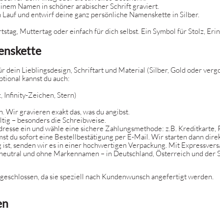
einem Namen in schöner arabischer Schrift graviert.
n Lauf und entwirf deine ganz persönliche Namenskette in Silber.
tag, Muttertag oder einfach für dich selbst. Ein Symbol für Stolz, Eri
menskette
r dein Lieblingsdesign, Schriftart und Material (Silber, Gold oder ver
ptional kannst du auch:
 Infinity-Zeichen, Stern)
 Wir gravieren exakt das, was du angibst.
ltig – besonders die Schreibweise.
dresse ein und wähle eine sichere Zahlungsmethode: z.B. Kreditkarte, 
du sofort eine Bestellbestätigung per E-Mail. Wir starten dann direk
 ist, senden wir es in einer hochwertigen Verpackung. Mit Expressver
eutral und ohne Markennamen – in Deutschland, Österreich und der 
geschlossen, da sie speziell nach Kundenwunsch angefertigt werden.
en