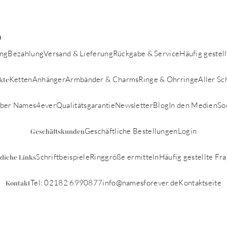
n
ung
Bezahlung
Versand & Lieferung
Rückgabe & Service
Häufig gestel
Ketten
Anhänger
Armbänder & Charms
Ringe & Ohrringe
Aller S
kte
ber Names4ever
Qualitätsgarantie
Newsletter
Blog
In den Medien
So
Geschäftliche Bestellungen
Login
Geschäftskunden
Schriftbeispiele
Ringgröße ermitteln
Häufig gestellte Fr
zliche Links
Tel: 02182 6990877
info@namesforever.de
Kontaktseite
Kontakt