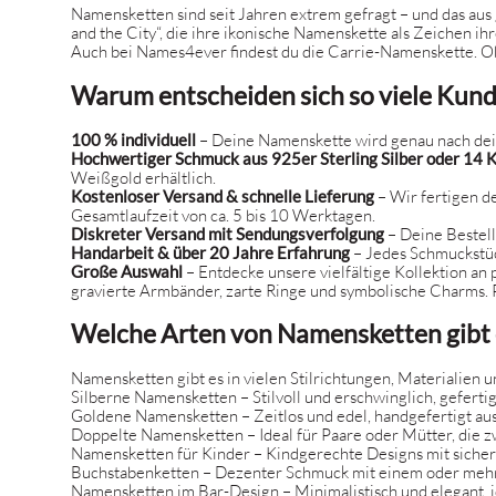
Namensketten sind seit Jahren extrem gefragt – und das aus
and the City“, die ihre ikonische Namenskette als Zeichen 
Auch bei Names4ever findest du die
Carrie-Namenskette
. O
Warum entscheiden sich so viele Kun
100 % individuell
– Deine Namenskette wird genau nach dein
Hochwertiger Schmuck aus 925er Sterling Silber oder 14 
Weißgold erhältlich.
Kostenloser Versand & schnelle Lieferung
– Wir fertigen d
Gesamtlaufzeit von ca. 5 bis 10 Werktagen.
Diskreter Versand mit Sendungsverfolgung
– Deine Bestel
Handarbeit & über 20 Jahre Erfahrung
– Jedes Schmuckstüc
Große Auswahl
– Entdecke unsere vielfältige Kollektion an
gravierte Armbänder, zarte Ringe und symbolische Charms. Pe
Welche Arten von Namensketten gibt 
Namensketten gibt es in vielen Stilrichtungen, Materialien u
Silberne Namensketten
– Stilvoll und erschwinglich, gefert
Goldene Namensketten
– Zeitlos und edel, handgefertigt au
Doppelte Namensketten
– Ideal für Paare oder Mütter, die
Namensketten für Kinder
– Kindgerechte Designs mit sichere
Buchstabenketten
– Dezenter Schmuck mit einem oder mehrer
Namensketten im Bar-Design
– Minimalistisch und elegant, i