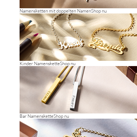
Namensketten mit doppelten Namen
Shop nu
Kinder Namenskette
Shop nu
Bar Namenskette
Shop nu