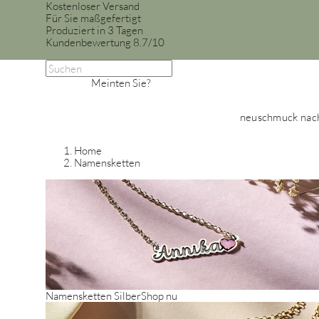
Kostenloser Versand
Für Sie maßgefertigt
Produziert in 3 Tagen
Kundenbewertung 8.7/10
Meinten Sie?
neu
schmuck nac
Home
Namensketten
Namensketten Silber
Shop nu