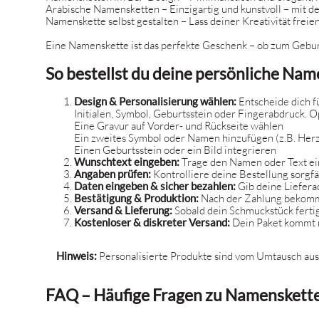
Arabische Namensketten
– Einzigartig und kunstvoll – mit d
Namenskette selbst gestalten
– Lass deiner Kreativität freie
Eine Namenskette ist das perfekte Geschenk – ob zum Geburts
So bestellst du deine persönliche Na
Design & Personalisierung wählen:
Entscheide dich fü
Initialen, Symbol, Geburtsstein oder Fingerabdruck. O
Eine Gravur auf Vorder- und Rückseite wählen
Ein zweites Symbol oder Namen hinzufügen (z.B. Herz,
Einen Geburtsstein oder ein Bild integrieren
Wunschtext eingeben:
Trage den Namen oder Text ein.
Angaben prüfen:
Kontrolliere deine Bestellung sorgfä
Daten eingeben & sicher bezahlen:
Gib deine Liefera
Bestätigung & Produktion:
Nach der Zahlung bekommst 
Versand & Lieferung:
Sobald dein Schmuckstück fertig
Kostenloser & diskreter Versand:
Dein Paket kommt n
Hinweis:
Personalisierte Produkte sind vom Umtausch aus
FAQ – Häufige Fragen zu Namenskett