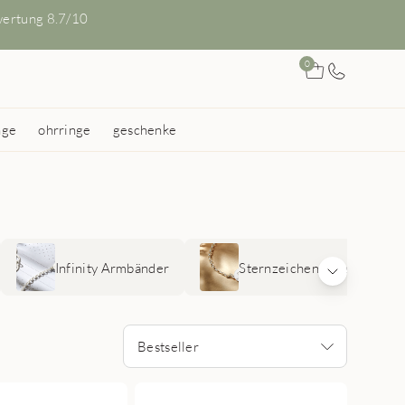
ertung 8.7/10
0
nge
ohrringe
geschenke
Infinity Armbänder
Sternzeichen Armbänder
Bestseller