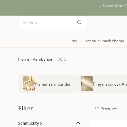
Kostenloser
neu
schmuck nach thema
Home
Armbänder
SOS
Namensarmbänder
Fingerabdruck A
Filter
12 Produkte
Schmucktyp