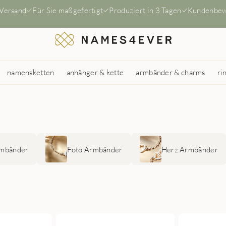
 Versand
Für Sie maßgefertigt
Produziert in 3 Tagen
Kundenbew
namensketten
anhänger & kette
armbänder & charms
ri
rmbänder
Foto Armbänder
Herz Armbänder