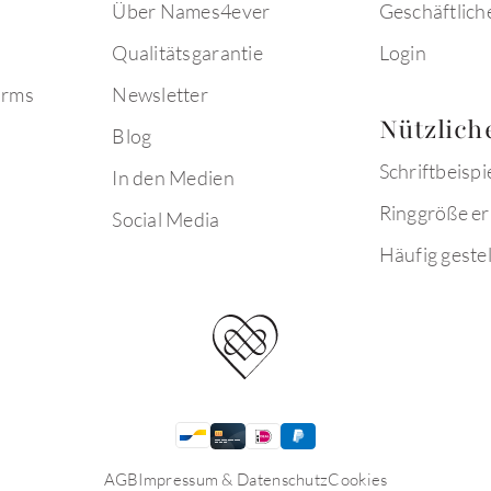
Über Names4ever
Geschäftlich
Qualitätsgarantie
Login
arms
Newsletter
Nützlich
Blog
Schriftbeispi
In den Medien
Ringgröße er
Social Media
Häufig gestel
AGB
Impressum & Datenschutz
Cookies