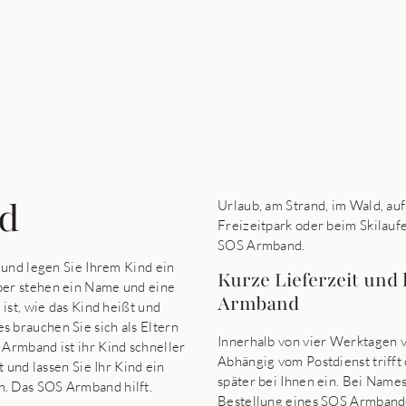
nd
Urlaub, am Strand, im Wald, au
Freizeitpark oder beim Skilauf
SOS Armband.
 und legen Sie Ihrem Kind ein
Kurze Lieferzeit und 
ber stehen ein Name und eine
Armband
ist, wie das Kind heißt und
 brauchen Sie sich als Eltern
Innerhalb von vier Werktagen v
Armband ist ihr Kind schneller
Abhängig vom Postdienst triff
 und lassen Sie Ihr Kind ein
später bei Ihnen ein. Bei Name
. Das SOS Armband hilft.
Bestellung eines SOS Armband