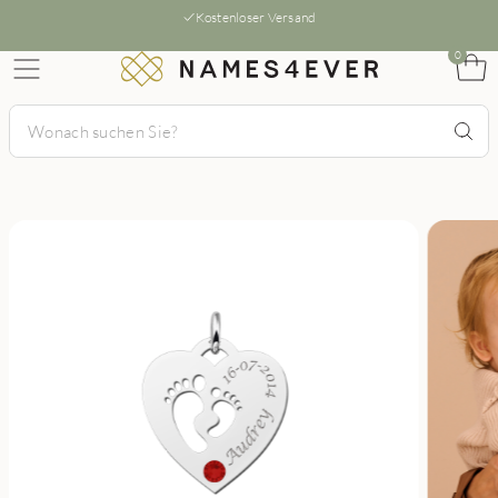
Kostenloser Versand
0