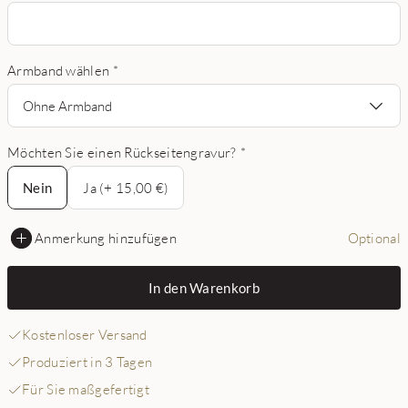
Armband wählen
*
Ohne Armband
Möchten Sie einen Rückseitengravur?
*
Nein
Nein
Ja (+ 15,00 €)
Anmerkung hinzufügen
Optional
In den Warenkorb
Kostenloser Versand
Produziert in 3 Tagen
Für Sie maßgefertigt