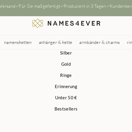
 Versand
Für Sie maßgefertigt
Produziert in 3 Tagen
Kundenbew
namensketten
anhänger & kette
armbänder & charms
ri
Silber
Gold
Ringe
Erinnerung
Unter 50 €
Bestsellers