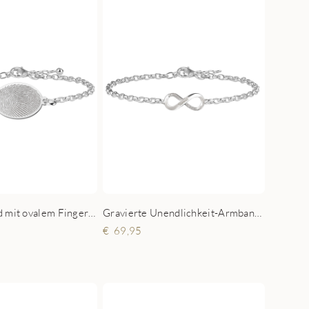
Silberarmband mit ovalem Fingerabdruck-Anhänger
Gravierte Unendlichkeit-Armband mit Zirkonia
69,95