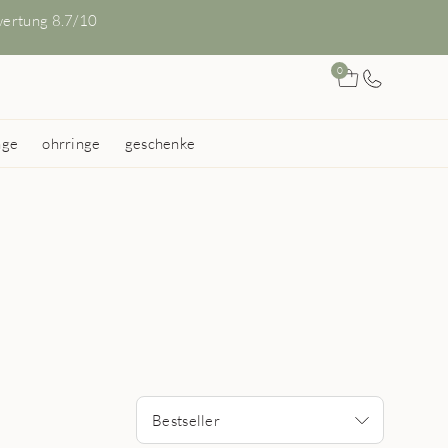
ertung 8.7/10
0
nge
ohrringe
geschenke
Bestseller