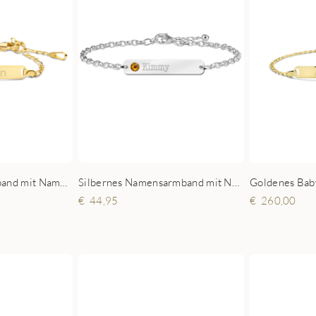
Silbernes Namensarmband mit Namen und Geburtsstein
Goldenes Babyarmband mit Namesgravur Figaro
44,95
260,00