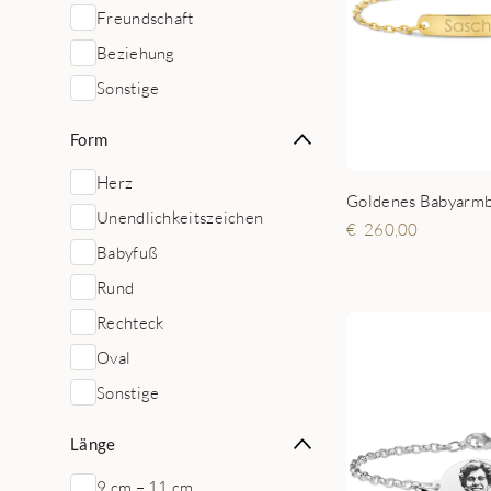
Freundschaft
Beziehung
Sonstige
Form
Herz
Unendlichkeitszeichen
260,00
Babyfuß
Rund
Rechteck
Oval
Sonstige
Länge
9 cm – 11 cm