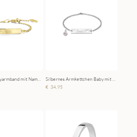
Goldenes Babyarmband mit Namesgravur Gourmet
Silbernes Armkettchen Baby mit Namen und Herz
34,95