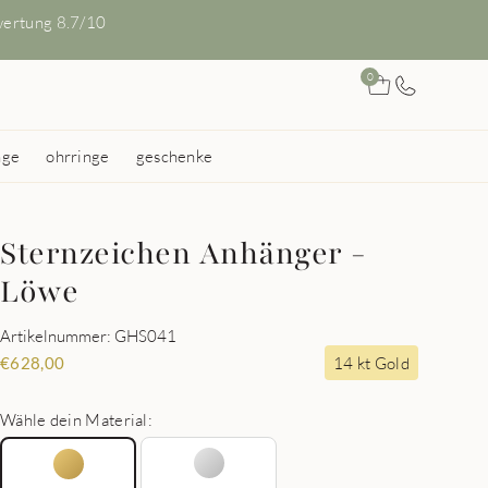
ertung 8.7/10
0
nge
ohrringe
geschenke
Sternzeichen Anhänger -
Löwe
Artikelnummer: GHS041
14 kt Gold
€
628,00
Wähle dein Material: