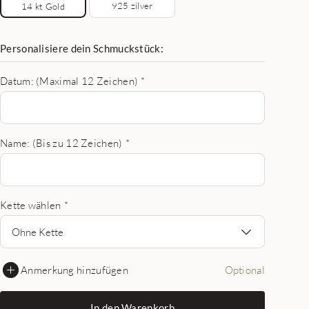
925 zilver
14 kt Gold
Personalisiere dein Schmuckstück:
Datum: (Maximal 12 Zeichen)
*
Name: (Bis zu 12 Zeichen)
*
Kette wählen
*
Ohne Kette
Anmerkung hinzufügen
Optional
In den Warenkorb