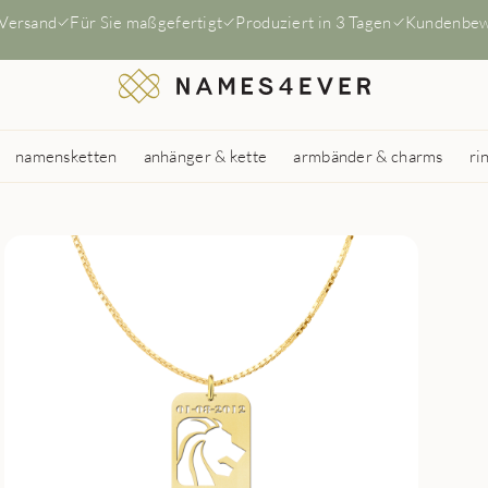
 Versand
Für Sie maßgefertigt
Produziert in 3 Tagen
Kundenbew
namensketten
anhänger & kette
armbänder & charms
ri