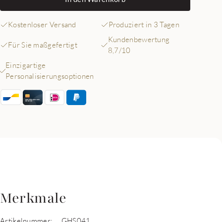
Kostenloser Versand
Produziert in 3 Tagen
Kundenbewertung
Für Sie maßgefertigt
8,7/10
Einzigartige
Personalisierungsoptionen
Merkmale
Artikelnummer:
GHS041