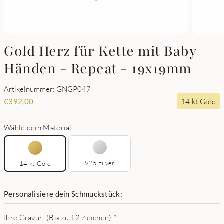
Gold Herz für Kette mit Baby
Händen - Repeat - 19x19mm
Artikelnummer: GNGP047
14 kt Gold
€
392,00
Wähle dein Material:
925 zilver
14 kt Gold
Personalisiere dein Schmuckstück:
Ihre Gravur: (Bis zu 12 Zeichen)
*