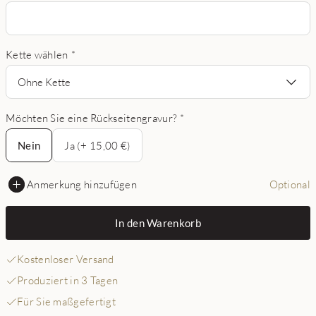
Kette wählen
*
Ohne Kette
Möchten Sie eine Rückseitengravur?
*
Nein
Nein
Ja (+ 15,00 €)
Anmerkung hinzufügen
Optional
In den Warenkorb
Kostenloser Versand
Produziert in 3 Tagen
Für Sie maßgefertigt