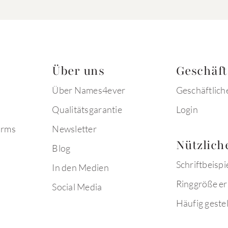
Über uns
Geschäf
Über Names4ever
Geschäftlich
Qualitätsgarantie
Login
arms
Newsletter
Nützlich
Blog
Schriftbeispi
In den Medien
Ringgröße er
Social Media
Häufig gestel