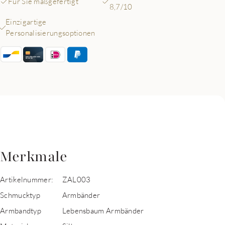
Für Sie maßgefertigt
8,7/10
Einzigartige
Personalisierungsoptionen
Merkmale
Artikelnummer:
ZAL003
Schmucktyp
Armbänder
Armbandtyp
Lebensbaum Armbänder