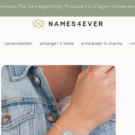
 Versand
Für Sie maßgefertigt
Produziert in 3 Tagen
Kundenbew
namensketten
anhänger & kette
armbänder & charms
ri