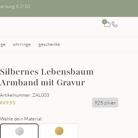
ertung 8.7/10
0
nge
ohrringe
geschenke
Silbernes Lebensbaum
Armband mit Gravur
Artikelnummer: ZAL003
925 zilver
€
49,95
Wähle dein Material: