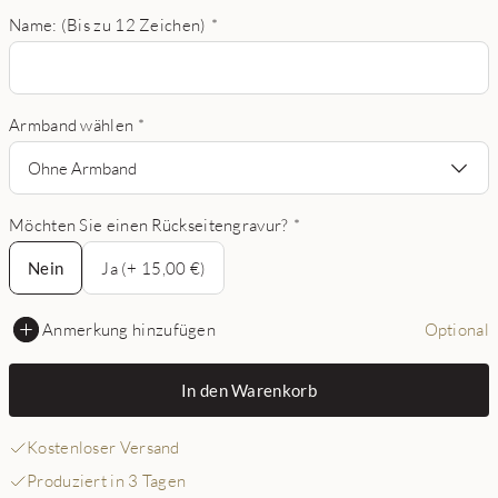
Name: (Bis zu 12 Zeichen)
*
Armband wählen
*
Ohne Armband
Möchten Sie einen Rückseitengravur?
*
Nein
Nein
Ja (+ 15,00 €)
Anmerkung hinzufügen
Optional
In den Warenkorb
Kostenloser Versand
Produziert in 3 Tagen