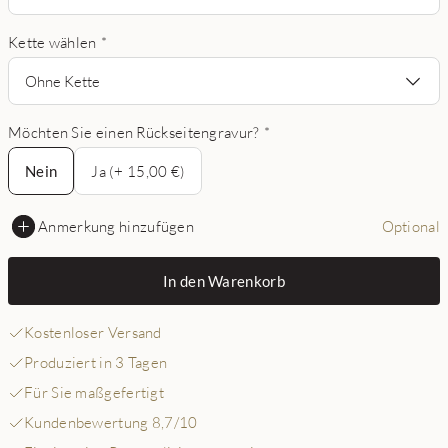
Kette wählen
*
Ohne Kette
Möchten Sie einen Rückseitengravur?
*
Nein
Nein
Ja (+ 15,00 €)
Anmerkung hinzufügen
Optional
In den Warenkorb
Kostenloser Versand
Produziert in 3 Tagen
Für Sie maßgefertigt
Kundenbewertung 8,7/10