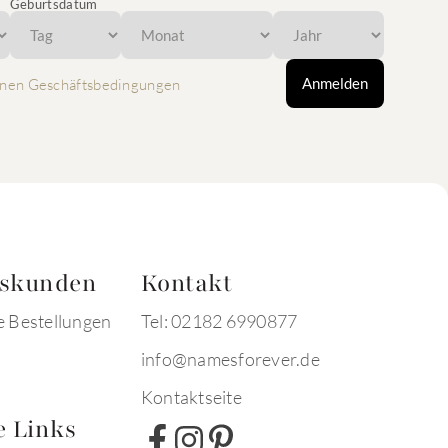
Geburtsdatum
Anmelden
nen Geschäftsbedingungen
tskunden
Kontakt
e Bestellungen
Tel: 02182 6990877
info@namesforever.de
Kontaktseite
e Links