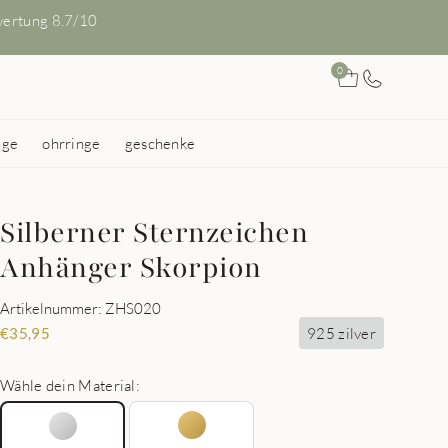
ertung 8.7/10
0
nge
ohrringe
geschenke
Silberner Sternzeichen
Anhänger Skorpion
Artikelnummer: ZHS020
925 zilver
€
35,95
Wähle dein Material: