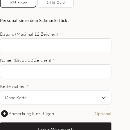
14 kt Gold
925 zilver
Personalisiere dein Schmuckstück:
Datum: (Maximal 12 Zeichen)
*
Name: (Bis zu 12 Zeichen)
*
Kette wählen
*
Ohne Kette
Anmerkung hinzufügen
Optional
In den Warenkorb