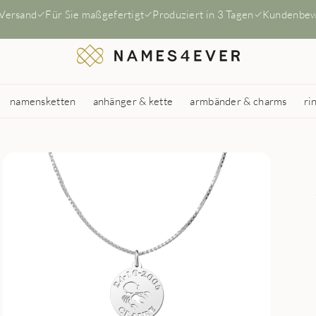
 Versand
Für Sie maßgefertigt
Produziert in 3 Tagen
Kundenbew
namensketten
anhänger & kette
armbänder & charms
ri