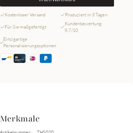
Kostenloser Versand
Produziert in 3 Tagen
Kundenbewertung
Für Sie maßgefertigt
8,7/10
Einzigartige
Personalisierungsoptionen
Merkmale
Artikelnummer:
ZHS020