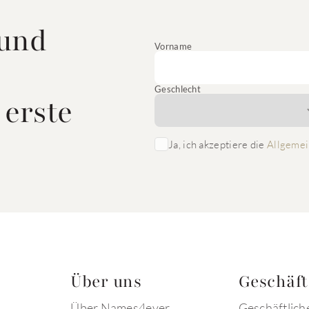
 und
Vorname
Geschlecht
 erste
Ja, ich akzeptiere die
Allgemei
Über uns
Geschäf
Über Names4ever
Geschäftlich