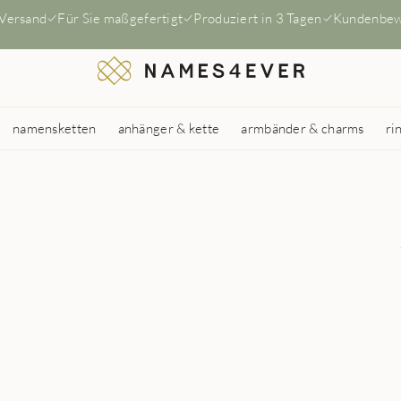
 Versand
Für Sie maßgefertigt
Produziert in 3 Tagen
Kundenbew
namensketten
anhänger & kette
armbänder & charms
ri