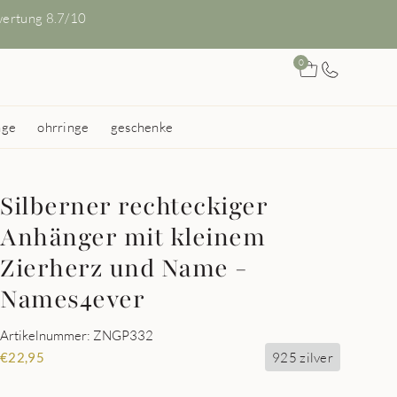
ertung 8.7/10
0
nge
ohrringe
geschenke
Silberner rechteckiger
Anhänger mit kleinem
Zierherz und Name -
Names4ever
Artikelnummer: ZNGP332
925 zilver
€
22,95