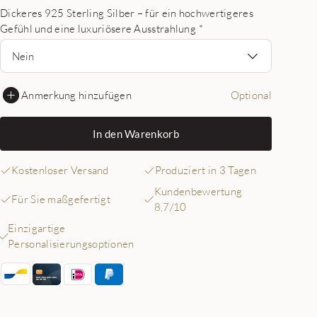
Dickeres 925 Sterling Silber – für ein hochwertigeres
Gefühl und eine luxuriösere Ausstrahlung
*
Nein
Anmerkung hinzufügen
Optional
In den Warenkorb
Kostenloser Versand
Produziert in 3 Tagen
Kundenbewertung
Für Sie maßgefertigt
8,7/10
Einzigartige
Personalisierungsoptionen