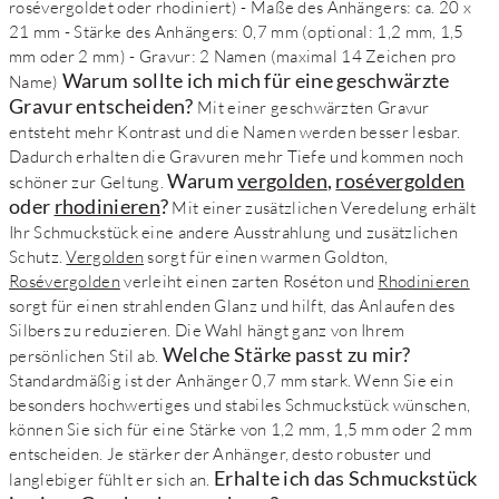
rosévergoldet oder rhodiniert) - Maße des Anhängers: ca. 20 x
21 mm - Stärke des Anhängers: 0,7 mm (optional: 1,2 mm, 1,5
mm oder 2 mm) - Gravur: 2 Namen (maximal 14 Zeichen pro
Warum sollte ich mich für eine geschwärzte
Name)
Gravur entscheiden?
Mit einer geschwärzten Gravur
entsteht mehr Kontrast und die Namen werden besser lesbar.
Dadurch erhalten die Gravuren mehr Tiefe und kommen noch
Warum
vergolden
,
rosévergolden
schöner zur Geltung.
oder
rhodinieren
?
Mit einer zusätzlichen Veredelung erhält
Ihr Schmuckstück eine andere Ausstrahlung und zusätzlichen
Schutz.
Vergolden
sorgt für einen warmen Goldton,
Rosévergolden
verleiht einen zarten Roséton und
Rhodinieren
sorgt für einen strahlenden Glanz und hilft, das Anlaufen des
Silbers zu reduzieren. Die Wahl hängt ganz von Ihrem
Welche Stärke passt zu mir?
persönlichen Stil ab.
Standardmäßig ist der Anhänger 0,7 mm stark. Wenn Sie ein
besonders hochwertiges und stabiles Schmuckstück wünschen,
können Sie sich für eine Stärke von 1,2 mm, 1,5 mm oder 2 mm
entscheiden. Je stärker der Anhänger, desto robuster und
Erhalte ich das Schmuckstück
langlebiger fühlt er sich an.