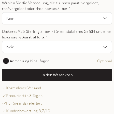
Wählen Sie die Veredelung, die zu Ihnen passt: vergoldet,
rosévergoldet oder rhodiniertes Silber
*
Nein
Dickeres 925 Sterling Silber – für ein stabileres Gefühl und eine
luxuriösere Ausstrahlung
*
Nein
Anmerkung hinzufügen
Optional
In den Warenkorb
Kostenloser Versand
Produziert in 3 Tagen
Für Sie maßgefertigt
Kundenbewertung 8,7/10