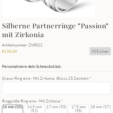
Silberne Partnerringe "Passion"
mit Zirkonia
Artikelnummer: ZVR022
925 zilver
€
150,00
Personalisiere dein Schmuckstück:
Gravur Ring eins - Mit Zirkonia: (Bis zu 25 Zeichen)
*
Ringgröße Ring eins - Mit Zirkonia
*
16 mm (50)
16 mm (50)
16,5 mm
17 mm (53)
17,5 mm
18 mm (57)
(52)
(55)