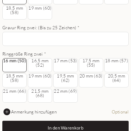
18,5 mm
19 mm (60)
(58)
Gravur Ring zwei: (Bis zu 25 Zeichen)
*
Ringgröße Ring zwei
*
16 mm (50)
16 mm (50)
16,5 mm
17 mm (53)
17,5 mm
18 mm (57)
(52)
(55)
18,5 mm
19 mm (60)
19,5 mm
20 mm (63)
20,5 mm
(58)
(62)
(64)
21 mm (66)
21,5 mm
22 mm (69)
(68)
Anmerkung hinzufügen
Optional
In den Warenkorb