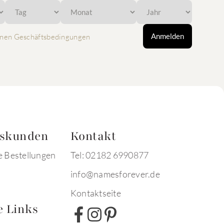
Anmelden
nen Geschäftsbedingungen
tskunden
Kontakt
e Bestellungen
Tel: 02182 6990877
info@namesforever.de
Kontaktseite
e Links