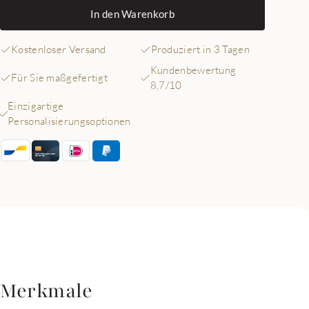
In den Warenkorb
Kostenloser Versand
Produziert in 3 Tagen
Kundenbewertung
Für Sie maßgefertigt
8,7/10
Einzigartige
Personalisierungsoptionen
Merkmale