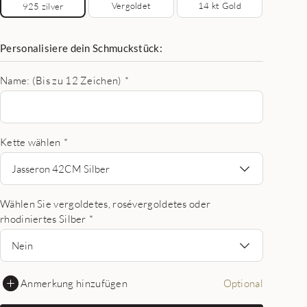
Vergoldet
14 kt Gold
925 zilver
Personalisiere dein Schmuckstück:
Name: (Bis zu 12 Zeichen)
*
Kette wählen
*
Jasseron 42CM Silber
Wählen Sie vergoldetes, rosévergoldetes oder
rhodiniertes Silber
*
Nein
Anmerkung hinzufügen
Optional