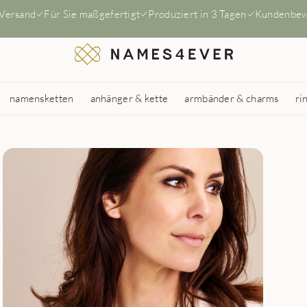
 Versand
Für Sie maßgefertigt
Produziert in 3 Tagen
Kundenbew
namensketten
anhänger & kette
armbänder & charms
ri