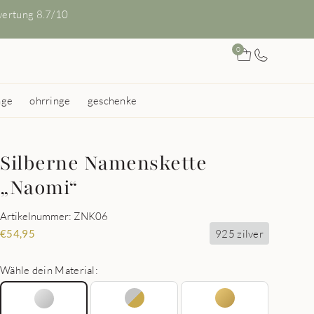
ertung 8.7/10
0
nge
ohrringe
geschenke
Silberne Namenskette
„Naomi“
Artikelnummer: ZNK06
925 zilver
€
54,95
Wähle dein Material: