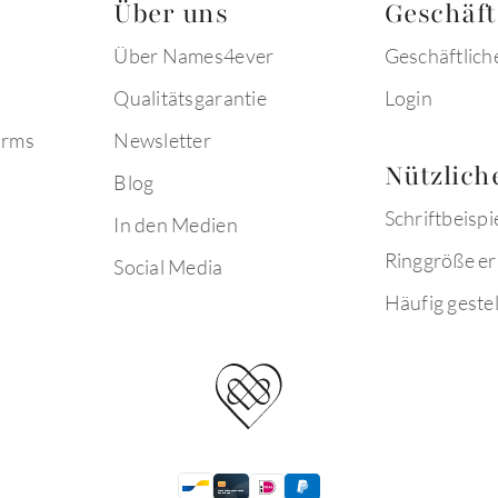
Über uns
Geschäf
Über Names4ever
Geschäftlich
Qualitätsgarantie
Login
arms
Newsletter
Nützlich
Blog
Schriftbeispi
In den Medien
Ringgröße er
Social Media
Häufig gestel