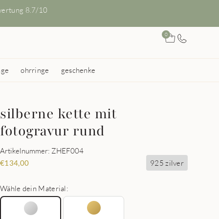
ertung 8.7/10
0
nge
ohrringe
geschenke
silberne kette mit
fotogravur rund
Artikelnummer: ZHEF004
925 zilver
€
134,00
Wähle dein Material: