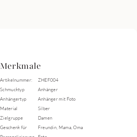
Merkmale
Artikelnummer:
ZHEF004
Schmucktyp
Anhänger
Anhängertyp
Anhänger mit Foto
Material
Silber
Zielgruppe
Damen
Geschenk für
Freundin, Mama, Oma
Personalisierung
Foto