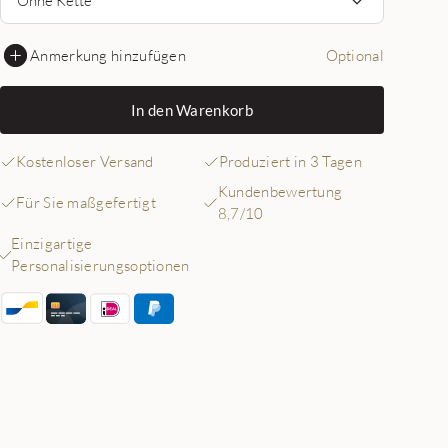
Anmerkung hinzufügen
Optional
In den Warenkorb
Kostenloser Versand
Produziert in 3 Tagen
Kundenbewertung
Für Sie maßgefertigt
8,7/10
Einzigartige
Personalisierungsoptionen