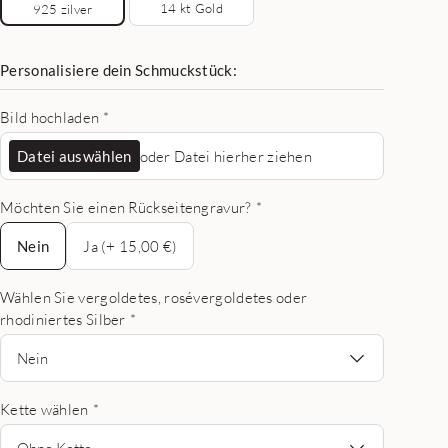
14 kt Gold
925 zilver
Personalisiere dein Schmuckstück:
Bild hochladen
*
Datei auswählen
oder Datei hierher ziehen
Möchten Sie einen Rückseitengravur?
*
Nein
Nein
Ja (+ 15,00 €)
Wählen Sie vergoldetes, rosévergoldetes oder
rhodiniertes Silber
*
Nein
Kette wählen
*
Ohne Kette