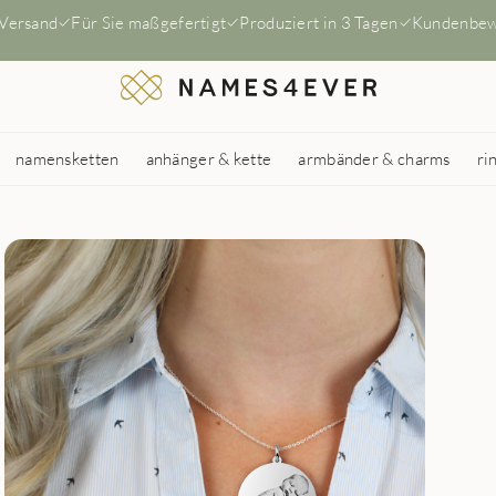
 Versand
Für Sie maßgefertigt
Produziert in 3 Tagen
Kundenbew
namensketten
anhänger & kette
armbänder & charms
ri