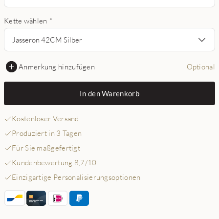
Kette wählen
*
Jasseron 42CM Silber
Anmerkung hinzufügen
Optional
In den Warenkorb
Kostenloser Versand
Produziert in 3 Tagen
Für Sie maßgefertigt
Kundenbewertung 8,7/10
Einzigartige Personalisierungsoptionen