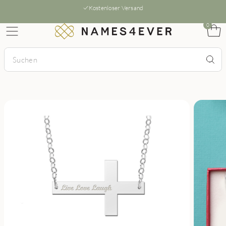
Kostenloser Versand
0