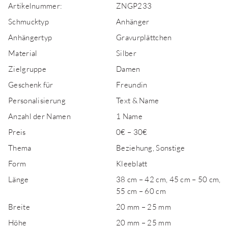
Artikelnummer:
ZNGP233
Schmucktyp
Anhänger
Anhängertyp
Gravurplättchen
Material
Silber
Zielgruppe
Damen
Geschenk für
Freundin
Personalisierung
Text & Name
Anzahl der Namen
1 Name
Preis
0€ – 30€
Thema
Beziehung, Sonstige
Form
Kleeblatt
Länge
38 cm – 42 cm, 45 cm – 50 cm,
55 cm – 60 cm
Breite
20 mm – 25 mm
Höhe
20 mm – 25 mm