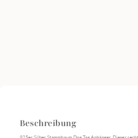
Beschreibung
925er Silber Stammbaum Dog Tag Anhänger. Dieser rech