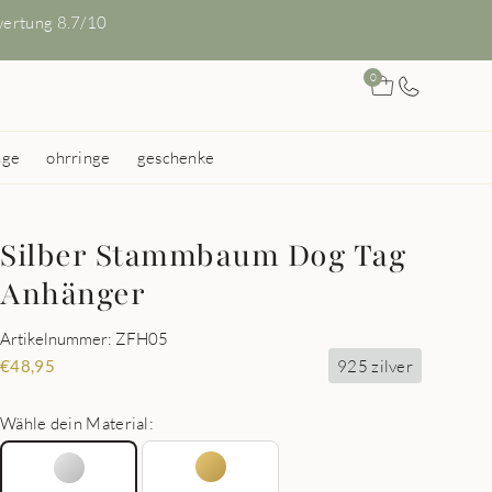
ertung 8.7/10
0
nge
ohrringe
geschenke
Silber Stammbaum Dog Tag
Anhänger
Artikelnummer: ZFH05
925 zilver
€
48,95
Wähle dein Material: