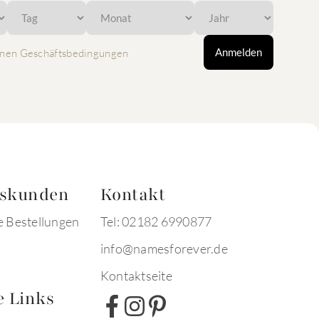
Anmelden
nen Geschäftsbedingungen
tskunden
Kontakt
e Bestellungen
Tel: 02182 6990877
info@namesforever.de
Kontaktseite
e Links