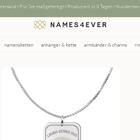
 Versand
Für Sie maßgefertigt
Produziert in 3 Tagen
Kundenbew
namensketten
anhänger & kette
armbänder & charms
ri