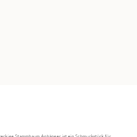
teckige Stammbaum Anhänger ist ein Schmuckstück für