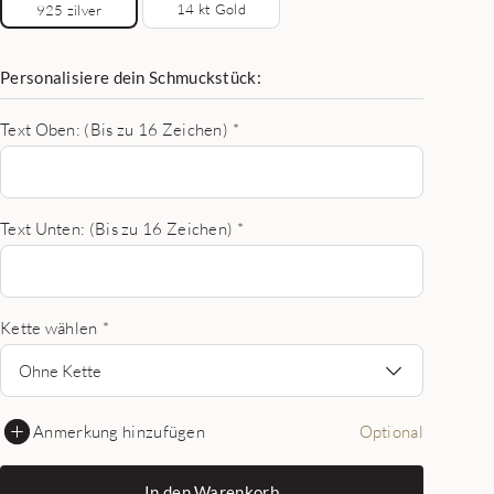
14 kt Gold
925 zilver
Personalisiere dein Schmuckstück:
Text Oben: (Bis zu 16 Zeichen)
*
Text Unten: (Bis zu 16 Zeichen)
*
Kette wählen
*
Ohne Kette
Anmerkung hinzufügen
Optional
In den Warenkorb