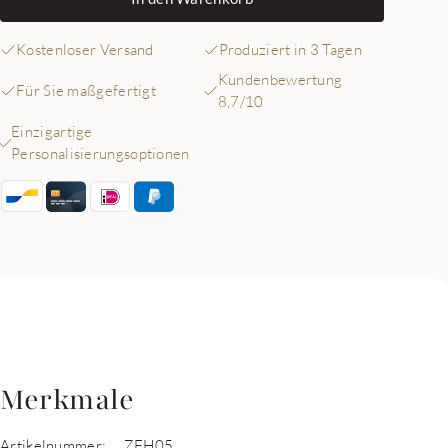
Kostenloser Versand
Produziert in 3 Tagen
Kundenbewertung
Für Sie maßgefertigt
8,7/10
Einzigartige
Personalisierungsoptionen
Merkmale
Artikelnummer:
ZFH05