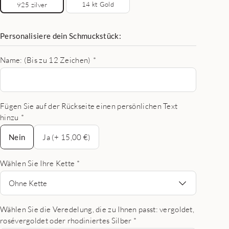
14 kt Gold
925 zilver
Personalisiere dein Schmuckstück:
Name: (Bis zu 12 Zeichen)
*
Fügen Sie auf der Rückseite einen persönlichen Text
hinzu
*
Nein
Nein
Ja (+ 15,00 €)
Wählen Sie Ihre Kette
*
Ohne Kette
Wählen Sie die Veredelung, die zu Ihnen passt: vergoldet,
rosévergoldet oder rhodiniertes Silber
*