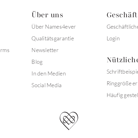
Über uns
Geschäf
Über Names4ever
Geschäftlich
Qualitätsgarantie
Login
arms
Newsletter
Nützlich
Blog
Schriftbeispi
In den Medien
Ringgröße er
Social Media
Häufig gestel