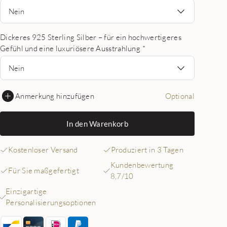
Nein
Dickeres 925 Sterling Silber – für ein hochwertigeres
Gefühl und eine luxuriösere Ausstrahlung
*
Nein
Anmerkung hinzufügen
Optional
In den Warenkorb
Kostenloser Versand
Produziert in 3 Tagen
Kundenbewertung
Für Sie maßgefertigt
8,7/10
Einzigartige
Personalisierungsoptionen