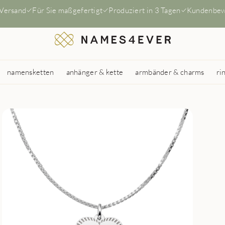
 Versand
Für Sie maßgefertigt
Produziert in 3 Tagen
Kundenbew
namensketten
anhänger & kette
armbänder & charms
ri