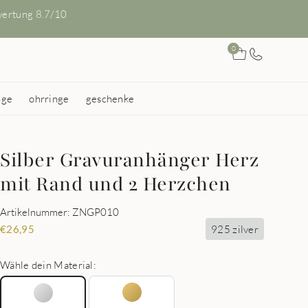
ertung 8.7/10
0
nge
ohrringe
geschenke
Silber Gravuranhänger Herz
mit Rand und 2 Herzchen
Artikelnummer: ZNGP010
925 zilver
€
26,95
Wähle dein Material: