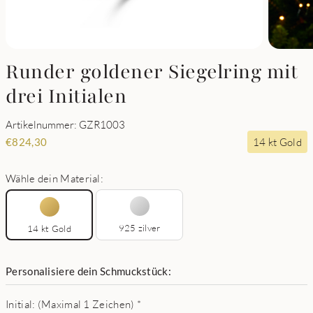
Runder goldener Siegelring mit
drei Initialen
Artikelnummer: GZR1003
14 kt Gold
€
824,30
Wähle dein Material:
925 zilver
14 kt Gold
Personalisiere dein Schmuckstück:
Initial: (Maximal 1 Zeichen)
*