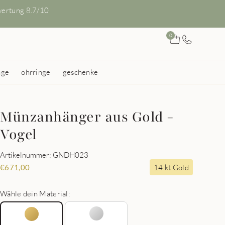
ertung 8.7/10
0
nge
ohrringe
geschenke
Münzanhänger aus Gold -
Vogel
Artikelnummer: GNDH023
14 kt Gold
€
671,00
Wähle dein Material: