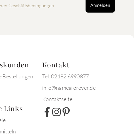
Anmelden
nen Geschäftsbedingungen
tskunden
Kontakt
e Bestellungen
Tel: 02182 6990877
info@namesforever.de
Kontaktseite
e Links
ele
mitteln