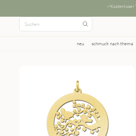
Kostenloser
neu
schmuck nach thema