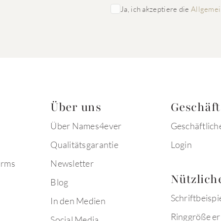
Ja, ich akzeptiere die
Allgemei
Über uns
Geschäf
Über Names4ever
Geschäftlich
Qualitätsgarantie
Login
arms
Newsletter
Nützlich
Blog
Schriftbeispi
In den Medien
Ringgröße er
Social Media