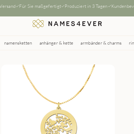
 Versand
Für Sie maßgefertigt
Produziert in 3 Tagen
Kundenbew
namensketten
anhänger & kette
armbänder & charms
ri