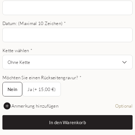
Datum: (Maximal 10 Zeichen)
*
Kette wählen
*
Ohne Kette
Möchten Sie einen Rückseitengravur?
*
Nein
Nein
Ja (+ 15,00 €)
Anmerkung hinzufügen
Optional
In den Warenkorb