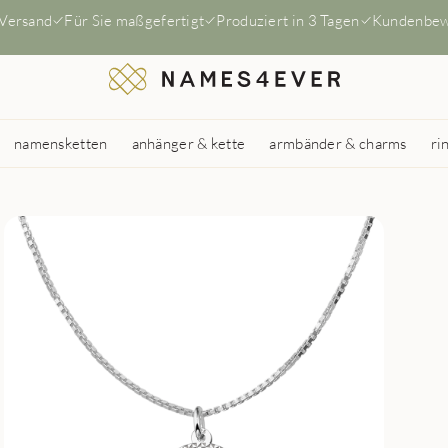
 Versand
Für Sie maßgefertigt
Produziert in 3 Tagen
Kundenbew
namensketten
anhänger & kette
armbänder & charms
ri