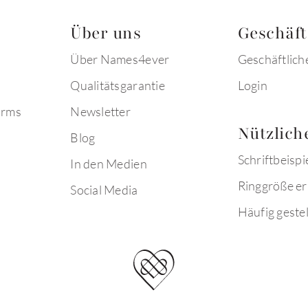
Über uns
Geschäf
Über Names4ever
Geschäftlich
Qualitätsgarantie
Login
arms
Newsletter
Nützlich
Blog
Schriftbeispi
In den Medien
Ringgröße er
Social Media
Häufig gestel