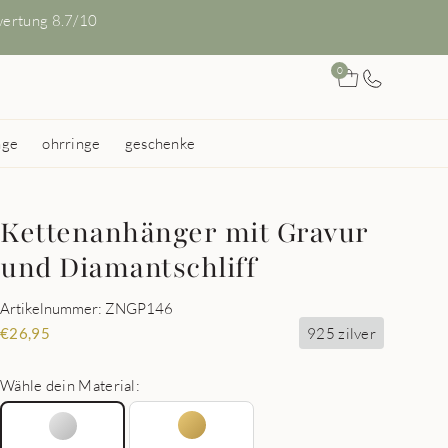
ertung 8.7/10
0
nge
ohrringe
geschenke
Kettenanhänger mit Gravur
und Diamantschliff
Artikelnummer: ZNGP146
925 zilver
€
26,95
Wähle dein Material: