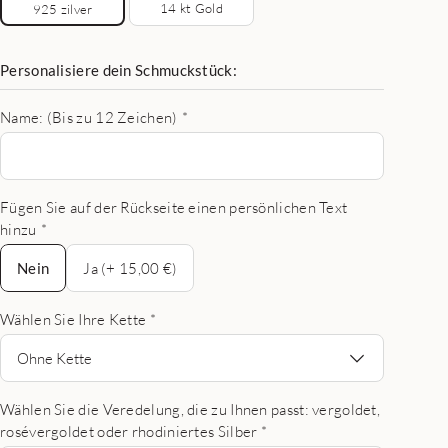
14 kt Gold
925 zilver
Personalisiere dein Schmuckstück:
Name: (Bis zu 12 Zeichen)
*
Fügen Sie auf der Rückseite einen persönlichen Text
hinzu
*
Nein
Nein
Ja (+ 15,00 €)
Wählen Sie Ihre Kette
*
Ohne Kette
Wählen Sie die Veredelung, die zu Ihnen passt: vergoldet,
rosévergoldet oder rhodiniertes Silber
*