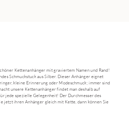
 schöner Kettenanhänger mit graviertem Namen und Rand!
endes Schmuckstuck aus Silber. Dieser Anhänger eignet
sbringer, kleine Erinnerung oder Modeschmuck; immer sind
tmacht unsere Kettenanhänger findet man deshalb auf
 für jede spezielle Gelegenheit! Der Durchmesser des
e jetzt ihren Anhänger gleich mit Kette, dann können Sie