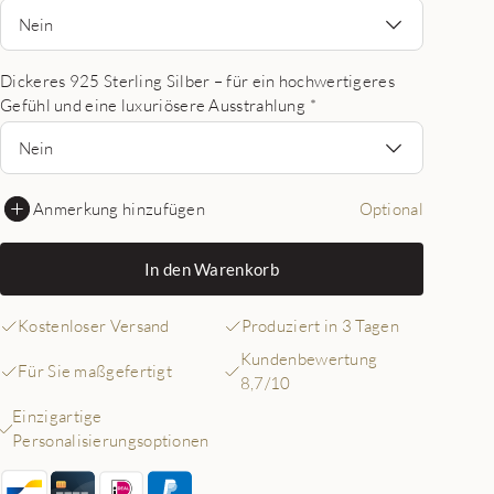
Nein
Dickeres 925 Sterling Silber – für ein hochwertigeres
Gefühl und eine luxuriösere Ausstrahlung
*
Nein
Anmerkung hinzufügen
Optional
In den Warenkorb
Kostenloser Versand
Produziert in 3 Tagen
Kundenbewertung
Für Sie maßgefertigt
8,7/10
Einzigartige
Personalisierungsoptionen