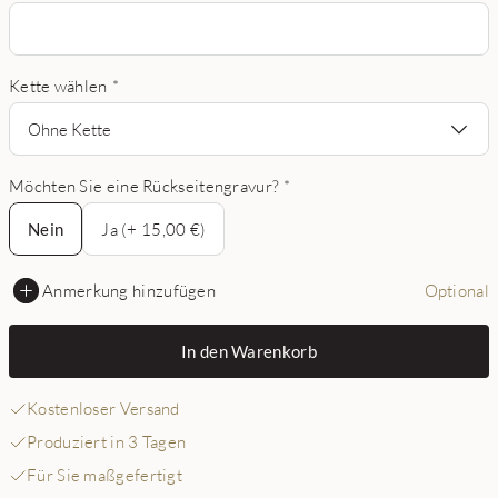
Kette wählen
*
Ohne Kette
Möchten Sie eine Rückseitengravur?
*
Nein
Nein
Ja (+ 15,00 €)
Anmerkung hinzufügen
Optional
In den Warenkorb
Kostenloser Versand
Produziert in 3 Tagen
Für Sie maßgefertigt