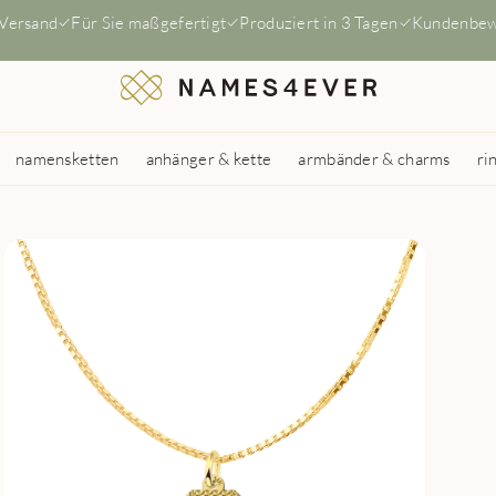
 Versand
Für Sie maßgefertigt
Produziert in 3 Tagen
Kundenbew
namensketten
anhänger & kette
armbänder & charms
ri