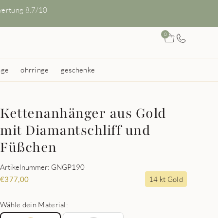
ertung 8.7/10
0
nge
ohrringe
geschenke
Kettenanhänger aus Gold
mit Diamantschliff und
Füßchen
Artikelnummer: GNGP190
14 kt Gold
€
377,00
Wähle dein Material: