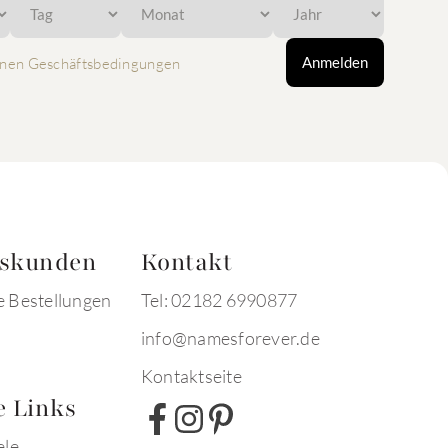
Anmelden
nen Geschäftsbedingungen
tskunden
Kontakt
e Bestellungen
Tel: 02182 6990877
info@namesforever.de
Kontaktseite
e Links
ele