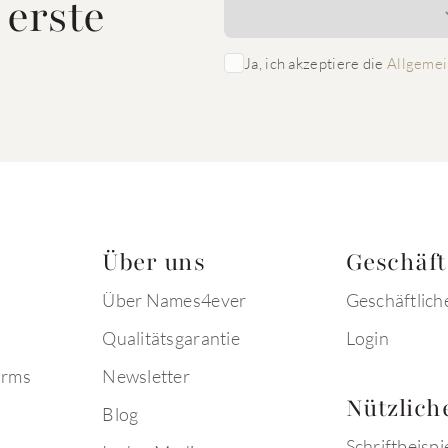
 erste
Ja, ich akzeptiere die
Allgemei
Über uns
Geschäf
Über Names4ever
Geschäftlich
Qualitätsgarantie
Login
arms
Newsletter
Nützlich
Blog
Schriftbeispi