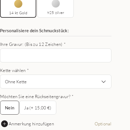
925 zilver
14 kt Gold
Personalisiere dein Schmuckstück:
Ihre Gravur: (Bis zu 12 Zeichen)
*
Kette wählen
*
Ohne Kette
Möchten Sie eine Rückseitengravur?
*
Nein
Nein
Ja (+ 15,00 €)
Anmerkung hinzufügen
Optional