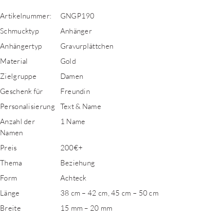
Artikelnummer:
GNGP190
Schmucktyp
Anhänger
Anhängertyp
Gravurplättchen
Material
Gold
Zielgruppe
Damen
Geschenk für
Freundin
Personalisierung
Text & Name
Anzahl der
1 Name
Namen
Preis
200€+
Thema
Beziehung
Form
Achteck
Länge
38 cm – 42 cm, 45 cm – 50 cm
Breite
15 mm – 20 mm