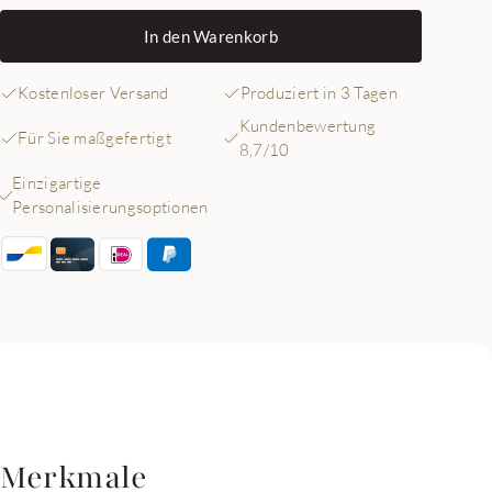
In den Warenkorb
Kostenloser Versand
Produziert in 3 Tagen
Kundenbewertung
Für Sie maßgefertigt
8,7/10
Einzigartige
Personalisierungsoptionen
Merkmale