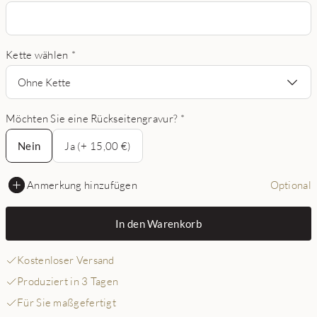
Kette wählen
*
Ohne Kette
Möchten Sie eine Rückseitengravur?
*
Nein
Nein
Ja (+ 15,00 €)
Anmerkung hinzufügen
Optional
In den Warenkorb
Kostenloser Versand
Produziert in 3 Tagen
Für Sie maßgefertigt