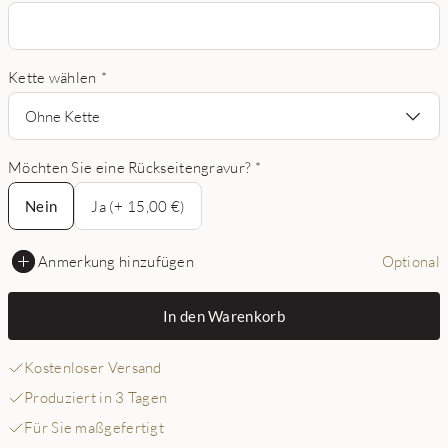
Kette wählen
*
Ohne Kette
Möchten Sie eine Rückseitengravur?
*
Nein
Nein
Ja (+ 15,00 €)
Anmerkung hinzufügen
Optional
In den Warenkorb
Kostenloser Versand
Produziert in 3 Tagen
Für Sie maßgefertigt