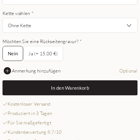
Kette wählen
*
Ohne Kette
Möchten Sie eine Rückseitengravur?
*
Nein
Nein
Ja (+ 15,00 €)
Anmerkung hinzufügen
Optional
In den Warenkorb
Kostenloser Versand
Produziert in 3 Tagen
Für Sie maßgefertigt
Kundenbewertung 8,7/10