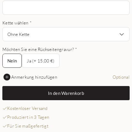
Kette wählen
*
Ohne Kette
Möchten Sie eine Rückseitengravur?
*
Nein
Nein
Ja (+ 15,00 €)
Anmerkung hinzufügen
Optional
In den Warenkorb
Kostenloser Versand
Produziert in 3 Tagen
Für Sie maßgefertigt