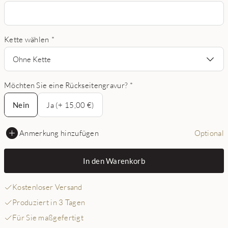
Kette wählen
*
Ohne Kette
Möchten Sie eine Rückseitengravur?
*
Nein
Nein
Ja (+ 15,00 €)
Anmerkung hinzufügen
Optional
In den Warenkorb
Kostenloser Versand
Produziert in 3 Tagen
Für Sie maßgefertigt