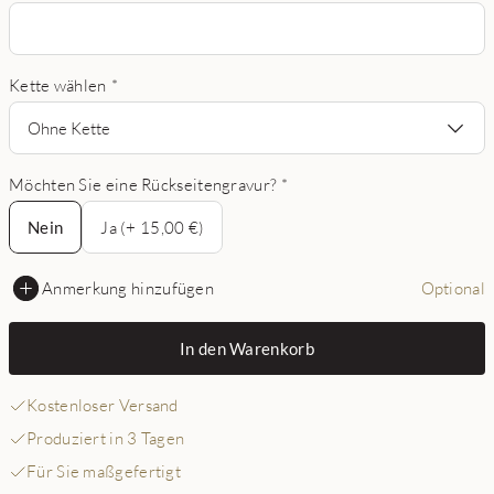
Kette wählen
*
Ohne Kette
Möchten Sie eine Rückseitengravur?
*
Nein
Nein
Ja (+ 15,00 €)
Anmerkung hinzufügen
Optional
In den Warenkorb
Kostenloser Versand
Produziert in 3 Tagen
Für Sie maßgefertigt