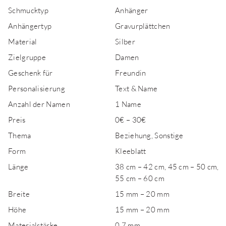
Schmucktyp
Anhänger
Anhängertyp
Gravurplättchen
Material
Silber
Zielgruppe
Damen
Geschenk für
Freundin
Personalisierung
Text & Name
Anzahl der Namen
1 Name
Preis
0€ – 30€
Thema
Beziehung, Sonstige
Form
Kleeblatt
Länge
38 cm – 42 cm, 45 cm – 50 cm,
55 cm – 60 cm
Breite
15 mm – 20 mm
Höhe
15 mm – 20 mm
Materialstärke
0,7 mm