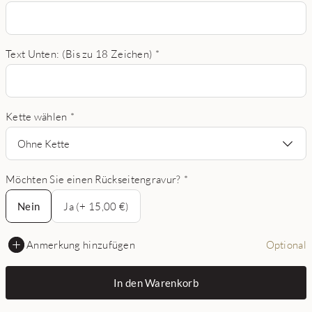
Text Unten: (Bis zu 18 Zeichen)
*
Kette wählen
*
Ohne Kette
Möchten Sie einen Rückseitengravur?
*
Nein
Nein
Ja (+ 15,00 €)
Anmerkung hinzufügen
Optional
In den Warenkorb