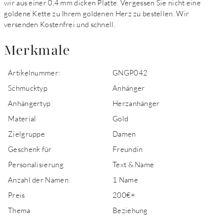
wir aus einer 0,4 mm dicken Platte. Vergessen Sie nicht eine
goldene Kette zu Ihrem goldenen Herz zu bestellen. Wir
versenden Kostenfrei und schnell.
Merkmale
Artikelnummer:
GNGP042
Schmucktyp
Anhänger
Anhängertyp
Herzanhänger
Material
Gold
Zielgruppe
Damen
Geschenk für
Freundin
Personalisierung
Text & Name
Anzahl der Namen
1 Name
Preis
200€+
Thema
Beziehung