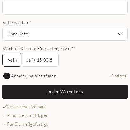
Kette wählen
*
Ohne Kette
Möchten Sie eine Rückseitengravur?
*
Nein
Nein
Ja (+ 15,00 €)
Anmerkung hinzufügen
Optional
In den Warenkorb
Kostenloser Versand
Produziert in 3 Tagen
Für Sie maßgefertigt