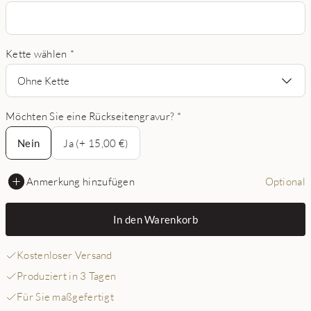
Kette wählen
*
Ohne Kette
Möchten Sie eine Rückseitengravur?
*
Nein
Nein
Ja (+ 15,00 €)
Anmerkung hinzufügen
Optional
In den Warenkorb
Kostenloser Versand
Produziert in 3 Tagen
Für Sie maßgefertigt