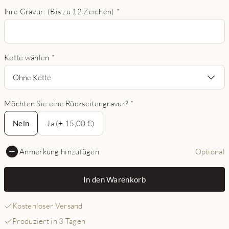
Ihre Gravur: (Bis zu 12 Zeichen)
*
Kette wählen
*
Ohne Kette
Möchten Sie eine Rückseitengravur?
*
Nein
Nein
Ja (+ 15,00 €)
Anmerkung hinzufügen
Optional
In den Warenkorb
Kostenloser Versand
Produziert in 3 Tagen