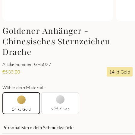
Goldener Anhänger -
Chinesisches Sternzeichen
Drache
Artikelnummer: GHS027
14 kt Gold
€
533,00
Wähle dein Material:
925 zilver
14 kt Gold
Personalisiere dein Schmuckstück: