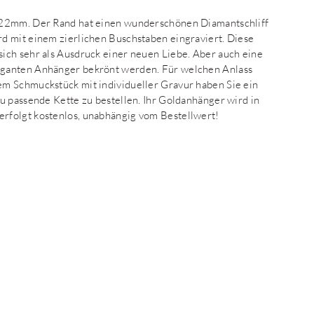
x22mm. Der Rand hat einen wunderschönen Diamantschliff
d mit einem zierlichen Buschstaben eingraviert. Diese
ich sehr als Ausdruck einer neuen Liebe. Aber auch eine
eganten Anhänger bekrönt werden. Für welchen Anlass
m Schmuckstück mit individueller Gravur haben Sie ein
u passende Kette zu bestellen. Ihr Goldanhänger wird in
rfolgt kostenlos, unabhängig vom Bestellwert!