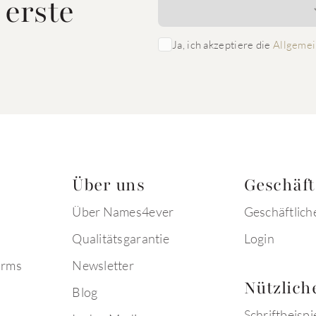
 erste
Ja, ich akzeptiere die
Allgemei
Über uns
Geschäf
Über Names4ever
Geschäftlich
Qualitätsgarantie
Login
arms
Newsletter
Nützlich
Blog
Schriftbeispi