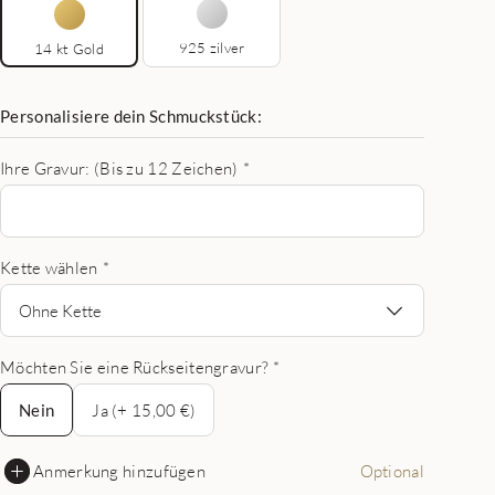
925 zilver
14 kt Gold
Personalisiere dein Schmuckstück:
Ihre Gravur: (Bis zu 12 Zeichen)
*
Kette wählen
*
Ohne Kette
Möchten Sie eine Rückseitengravur?
*
Nein
Nein
Ja (+ 15,00 €)
Anmerkung hinzufügen
Optional