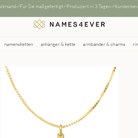
 Versand
Für Sie maßgefertigt
Produziert in 3 Tagen
Kundenbew
namensketten
anhänger & kette
armbänder & charms
ri