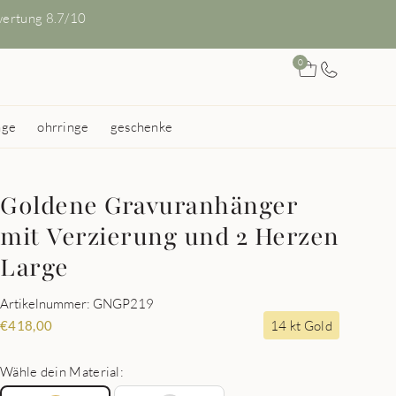
ertung 8.7/10
0
nge
ohrringe
geschenke
Goldene Gravuranhänger
mit Verzierung und 2 Herzen
Large
Artikelnummer: GNGP219
14 kt Gold
€
418,00
Wähle dein Material: