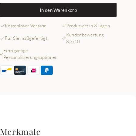
In den Warenkorb
Kostenloser Versand
Produziert in 3 Tagen
Kundenbewertung
Für Sie maßgefertigt
8,7/10
Einzigartige
Personalisierungsoptionen
Merkmale