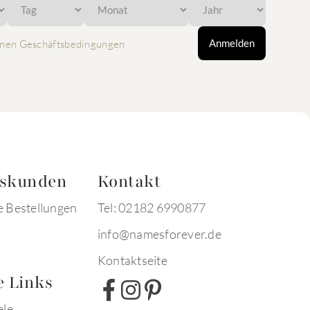
Anmelden
nen Geschäftsbedingungen
tskunden
Kontakt
e Bestellungen
Tel: 02182 6990877
info@namesforever.de
Kontaktseite
e Links
ele