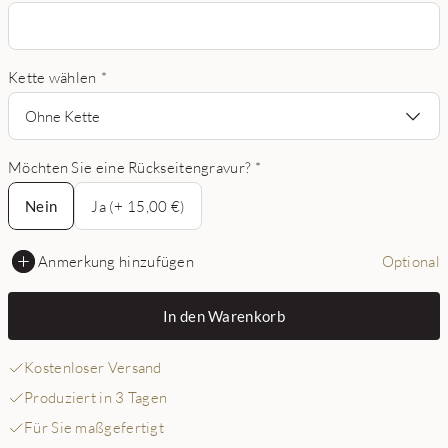
Kette wählen
*
Ohne Kette
Möchten Sie eine Rückseitengravur?
*
Nein
Nein
Ja (+ 15,00 €)
Anmerkung hinzufügen
Optional
In den Warenkorb
Kostenloser Versand
Produziert in 3 Tagen
Für Sie maßgefertigt