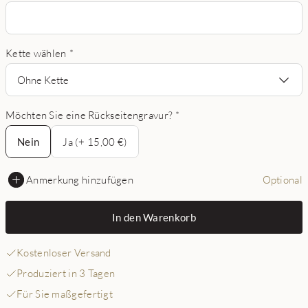
Kette wählen
*
Ohne Kette
Möchten Sie eine Rückseitengravur?
*
Nein
Nein
Ja (+ 15,00 €)
Anmerkung hinzufügen
Optional
In den Warenkorb
Kostenloser Versand
Produziert in 3 Tagen
Für Sie maßgefertigt