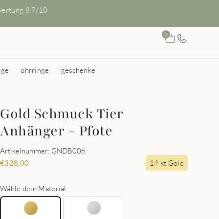
ertung 8.7/10
0
nge
ohrringe
geschenke
Gold Schmuck Tier
Anhänger - Pfote
Artikelnummer: GNDB006
14 kt Gold
€
328,00
Wähle dein Material: