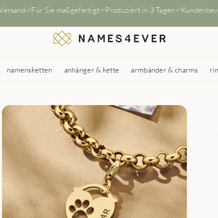
 Versand
Für Sie maßgefertigt
Produziert in 3 Tagen
Kundenbew
namensketten
anhänger & kette
armbänder & charms
ri