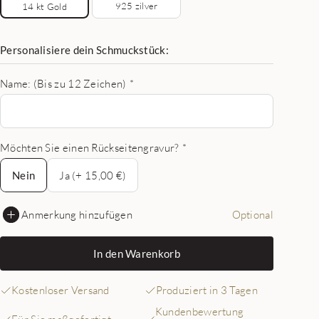
925 zilver
14 kt Gold
Personalisiere dein Schmuckstück:
Name: (Bis zu 12 Zeichen)
*
Möchten Sie einen Rückseitengravur?
*
Nein
Nein
Ja (+ 15,00 €)
Anmerkung hinzufügen
Optional
In den Warenkorb
Kostenloser Versand
Produziert in 3 Tagen
Kundenbewertung