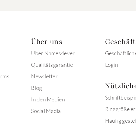
Über uns
Geschäf
Über Names4ever
Geschäftlich
Qualitätsgarantie
Login
arms
Newsletter
Nützlich
Blog
Schriftbeispi
In den Medien
Ringgröße er
Social Media
Häufig gestel