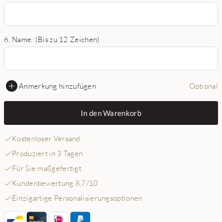
6. Name: (Bis zu 12 Zeichen)
Anmerkung hinzufügen
Optional
In den Warenkorb
Kostenloser Versand
Produziert in 3 Tagen
Für Sie maßgefertigt
Kundenbewertung 8,7/10
Einzigartige Personalisierungsoptionen