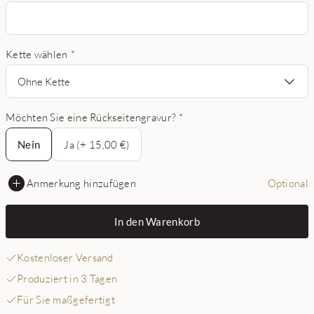
Kette wählen
*
Ohne Kette
Möchten Sie eine Rückseitengravur?
*
Nein
Nein
Ja (+ 15,00 €)
Anmerkung hinzufügen
Optional
In den Warenkorb
Kostenloser Versand
Produziert in 3 Tagen
Für Sie maßgefertigt