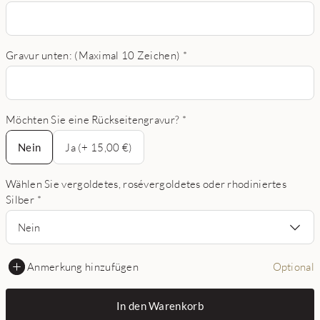
Gravur unten: (Maximal 10 Zeichen)
*
Möchten Sie eine Rückseitengravur?
*
Nein
Nein
Ja (+ 15,00 €)
Wählen Sie vergoldetes, rosévergoldetes oder rhodiniertes
Silber
*
Nein
Anmerkung hinzufügen
Optional
In den Warenkorb