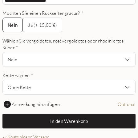
Möchten Sie einen Rückseitengravur?
*
Nein
Nein
Ja (+ 15,00 €)
Wählen Sie vergoldetes, rosévergoldetes oder rhodiniertes
Silber
*
Nein
Kette wählen
*
Ohne Kette
Anmerkung hinzufügen
Optional
In den Warenkorb
Kostenloser Versand