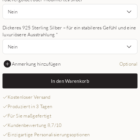
Nein
Dickeres 925 Sterling Silber – für ein stabileres Gefühl und eine
luxuriösere Ausstrahlung
*
Nein
Anmerkung hinzufügen
Optional
In den Warenkorb
Kostenloser Versand
Produziert in 3 Tagen
Für Sie maßgefertigt
Kundenbewertung 8,7/10
Einzigartige Personalisierungsoptionen