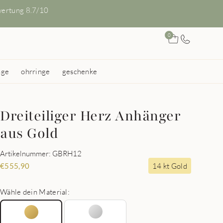
ertung 8.7/10
0
nge
ohrringe
geschenke
Dreiteiliger Herz Anhänger
aus Gold
Artikelnummer: GBRH12
14 kt Gold
€
555,90
Wähle dein Material: