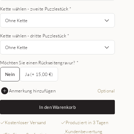
Kette wählen - zweite Puzzlestück
*
Ohne Kette
Kette wählen - dritte Puzzlestück
*
Ohne Kette
Möchten Sie einen Rückseitengravur?
*
Nein
Nein
Ja (+ 15,00 €)
Anmerkung hinzufügen
Optional
In den Warenkorb
Kostenloser Versand
Produziert in 3 Tagen
Kundenbewertung