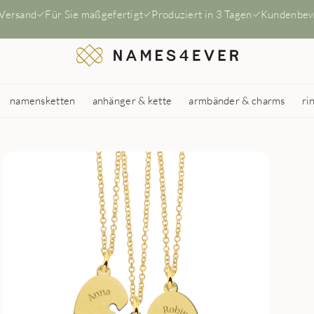
 Versand
Für Sie maßgefertigt
Produziert in 3 Tagen
Kundenbew
namensketten
anhänger & kette
armbänder & charms
ri