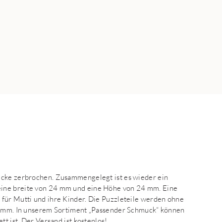
ücke zerbrochen. Zusammengelegt ist es wieder ein
eine breite von 24 mm und eine Höhe von 24 mm. Eine
 für Mutti und ihre Kinder. Die Puzzleteile werden ohne
,6 mm. In unserem Sortiment „Passender Schmuck“ können
tt ist. Der Versand ist kostenlos!