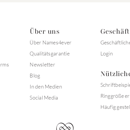
Über uns
Geschäf
Über Names4ever
Geschäftlich
Qualitätsgarantie
Login
arms
Newsletter
Nützlich
Blog
Schriftbeispi
In den Medien
Ringgröße er
Social Media
Häufig gestel