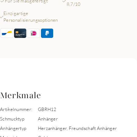
Für Sie maßgefertigt
8,7/10
Einzigartige
Personalisierungsoptionen
Merkmale
Artikelnummer:
GBRH12
Schmucktyp
Anhänger
Anhängertyp
Herzanhänger, Freundschaft Anhänger