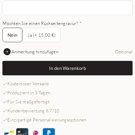
Möchten Sie einen Rückseitengravur?
*
Nein
Nein
Ja (+ 15,00 €)
Anmerkung hinzufügen
Optional
In den Warenkorb
Kostenloser Versand
Produziert in 3 Tagen
Für Sie maßgefertigt
Kundenbewertung 8,7/10
Einzigartige Personalisierungsoptionen